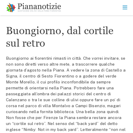
Vai
la
SEARCH
ME
contenuto
PR
Piana Notizie
Le notizie della Piana
Buongiorno, dal cortile
sul retro
Buongiorno ai fiorentini rimasti in città. Che vorrei invitare, se
non sono diretti verso altre mete, a trascorrere qualche
giornata d’agosto nella Piana. A vedere la zona di Castello a
Signa, il centro di Sesto Fiorentino o a godere del verde
Monte Morello, il cui profilo inconfondibile da sempre
permette di orientarsi nella Piana. Potrebbero fare una
passeggiata all’ombra dei palazzi storici del centro di
Calenzano o tra le sue colline di ulivi oppure fare un po’ di
corsa nel parco di villa Montalvo a Campi Bisenzio, magari
curiosando nella fornita biblioteca. Una bella zona quindi.
Non fosse che per Firenze la Piana sembra restare ancora
un “cortile sul retro”. Nel senso del “back yard” del detto
inglese “Nimby: Not in my back yard”. Letteralmente “non nel