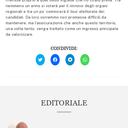
riferisse proprio a quel detto inglese che ho citato prima. Tra
nemmeno un anno si voterà per il rinnovo degli organi
regionali e tra un po’ comincerà il tour elettorale dei
candidati. Da loro vorremmo non promesse difficili da
mantenere, ma l’assicurazione che anche questo territorio,
una volta tanto, venga trattato come un ingresso principale
da valorizzare.
CONDIVIDI:
Fai
Fai
Fai
Fai
clic
clic
clic
clic
qui
per
per
per
per
condividere
condividere
condividere
condividere
su
su
su
su
Facebook
Telegram
WhatsApp
Twitter
(Si
(Si
(Si
(Si
apre
apre
apre
apre
in
in
in
in
una
una
una
una
nuova
nuova
nuova
nuova
finestra)
finestra)
finestra)
finestra)
EDITORIALE