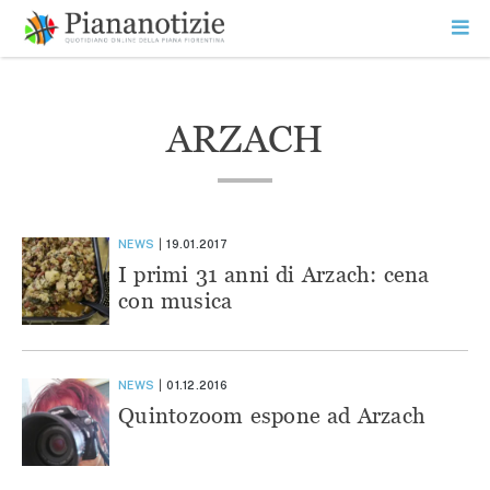
Vai
la
SEARCH
ME
contenuto
PR
Piana Notizie
Le notizie della Piana
ARZACH
NEWS
19.01.2017
I primi 31 anni di Arzach: cena
con musica
NEWS
01.12.2016
Quintozoom espone ad Arzach