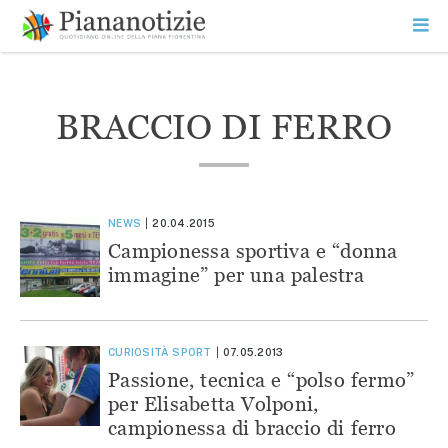
Vai
la
SEARCH
ME
contenuto
PR
Piana Notizie
Le notizie della Piana
BRACCIO DI FERRO
NEWS
20.04.2015
Campionessa sportiva e “donna
immagine” per una palestra
CURIOSITÀ
SPORT
07.05.2013
Passione, tecnica e “polso fermo”
per Elisabetta Volponi,
campionessa di braccio di ferro