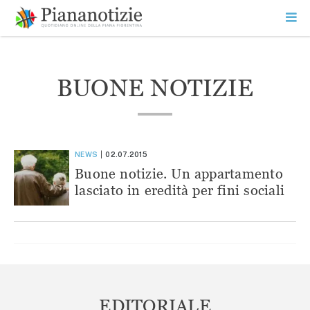
Vai
la
SEARCH
ME
contenuto
PR
Piana Notizie
Le notizie della Piana
BUONE NOTIZIE
NEWS
02.07.2015
Buone notizie. Un appartamento
lasciato in eredità per fini sociali
EDITORIALE