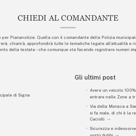
CHIEDI AL COMANDANTE
er Piananotizie. Quella con il comandante della Polizia municipale s
trerà, chiarirà, approfondirà tutte le tematiche legate all’attualità e
mento della testata – che comunque sta facendo registrare numeri imp
Gli ultimi post
Avere un veicolo 100% e
cipale di Signa
entrare nelle Zone a tra
Via della Monaca a San
si fa male, di chi è la
Caciolli
Sicurezza e videosorve
vostri dubbi