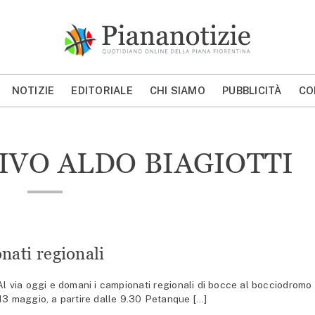
Piana Notizie
Le notizie della Piana
NOTIZIE
EDITORIALE
CHI SIAMO
PUBBLICITÀ
CO
MOSTRA/NASCONDI CERCA
IVO ALDO BIAGIOTTI
nati regionali
via oggi e domani i campionati regionali di bocce al bocciodromo
13 maggio, a partire dalle 9.30 Petanque […]