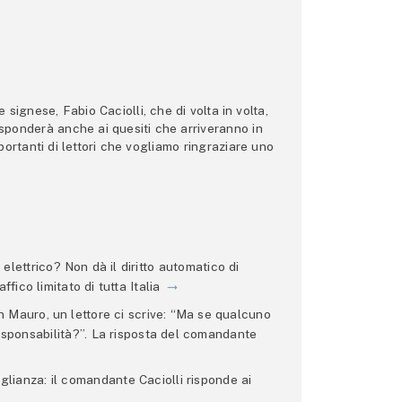
ignese, Fabio Caciolli, che di volta in volta,
 risponderà anche ai quesiti che arriveranno in
ortanti di lettori che vogliamo ringraziare uno
lettrico? Non dà il diritto automatico di
ffico limitato di tutta Italia
 Mauro, un lettore ci scrive: “Ma se qualcuno
 responsabilità?”. La risposta del comandante
glianza: il comandante Caciolli risponde ai