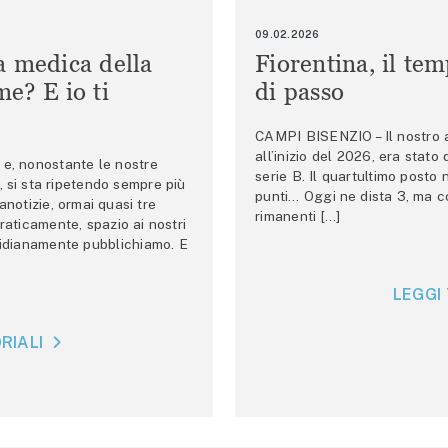
09.02.2026
a medica della
Fiorentina, il te
e? E io ti
di passo
CAMPI BISENZIO – Il nostro au
all’inizio del 2026, era stato
e, nonostante le nostre
serie B. Il quartultimo posto
 si sta ripetendo sempre più
punti… Oggi ne dista 3, ma co
anotizie, ormai quasi tre
rimanenti […]
raticamente, spazio ai nostri
tidianamente pubblichiamo. E
LEGGI 
RIALI