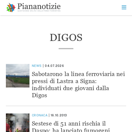
Vai
la
SEARCH
ME
contenuto
PR
Piana Notizie
Le notizie della Piana
DIGOS
NEWS
04.07.2026
Sabotarono la linea ferroviaria nei
pressi di Lastra a Signa:
individuati due giovani dalla
Digos
CRONACA
16.10.2013
Sestese di 51 anni rischia il
Daspo: ha lanciato fumogeni