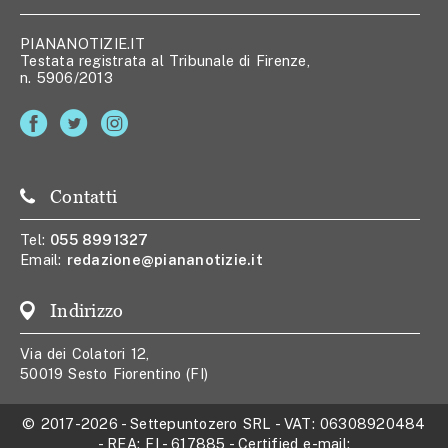
PIANANOTIZIE.IT
Testata registrata al Tribunale di Firenze,
n. 5906/2013
Contatti
Tel:
055 8991327
Email:
redazione@piananotizie.it
Indirizzo
Via dei Colatori 12,
50019 Sesto Fiorentino (FI)
© 2017-2026
-
Settepuntozero SRL
- VAT:
06308920484
- REA:
FI - 617885
- Certified e-mail: