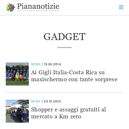
Vai
la
SEARCH
ME
contenuto
PR
Piana Notizie
Le notizie della Piana
GADGET
NEWS
19.06.2014
Ai Gigli Italia-Costa Rica su
maxischermo con tante sorprese
NEWS
03.10.2013
Shopper e assaggi gratuiti al
mercato a Km zero