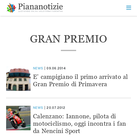
Vai
la
SEARCH
ME
contenuto
PR
Piana Notizie
Le notizie della Piana
GRAN PREMIO
NEWS
09.06.2014
E’ campigiano il primo arrivato al
Gran Premio di Primavera
NEWS
20.07.2012
Calenzano: Iannone, pilota di
motociclismo, oggi incontra i fan
da Nencini Sport