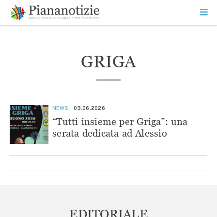
Vai
la
SEARCH
ME
contenuto
PR
Piana Notizie
Le notizie della Piana
GRIGA
NEWS
03.06.2026
“Tutti insieme per Griga”: una
serata dedicata ad Alessio
EDITORIALE