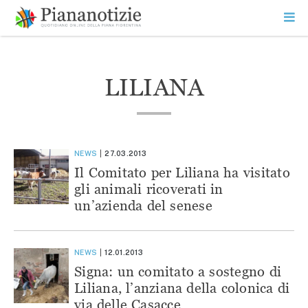
Vai
la
SEARCH
ME
contenuto
PR
Piana Notizie
Le notizie della Piana
LILIANA
NEWS
27.03.2013
Il Comitato per Liliana ha visitato
gli animali ricoverati in
un’azienda del senese
NEWS
12.01.2013
Signa: un comitato a sostegno di
Liliana, l’anziana della colonica di
via delle Casacce