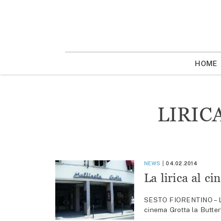
Vai
la
contenuto
HOME
LIRIC
NEWS
04.02.2014
La lirica al c
SESTO FIORENTINO – L’op
cinema Grotta la Butter