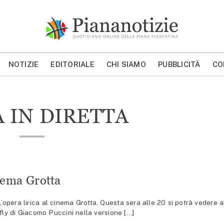
Piana Notizie
Le notizie della Piana
NOTIZIE
EDITORIALE
CHI SIAMO
PUBBLICITÀ
CO
MOSTRA/NASCONDI CERCA
A IN DIRETTA
inema Grotta
era lirica al cinema Grotta. Questa sera alle 20 si potrà vedere a
fly di Giacomo Puccini nella versione […]