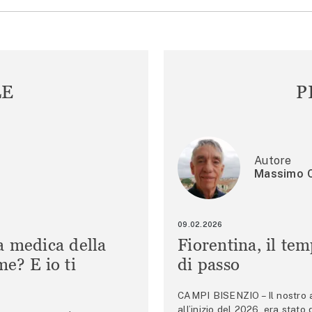
LE
P
Autore
Massimo C
09.02.2026
a medica della
Fiorentina, il te
e? E io ti
di passo
CAMPI BISENZIO – Il nostro au
all’inizio del 2026, era stato