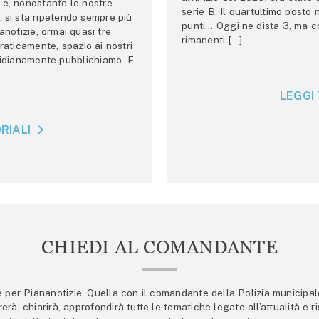
e, nonostante le nostre
serie B. Il quartultimo posto
 si sta ripetendo sempre più
punti… Oggi ne dista 3, ma co
anotizie, ormai quasi tre
rimanenti […]
raticamente, spazio ai nostri
tidianamente pubblichiamo. E
LEGGI 
RIALI
CHIEDI AL COMANDANTE
er Piananotizie. Quella con il comandante della Polizia municipale s
trerà, chiarirà, approfondirà tutte le tematiche legate all’attualità e