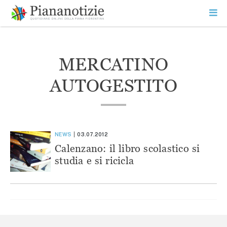
Vai
la
SEARCH
ME
contenuto
PR
Piana Notizie
Le notizie della Piana
MERCATINO
AUTOGESTITO
NEWS
03.07.2012
Calenzano: il libro scolastico si
studia e si ricicla