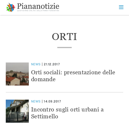
Vai
la
SEARCH
ME
contenuto
PR
Piana Notizie
Le notizie della Piana
ORTI
NEWS
21.12.2017
Orti sociali: presentazione delle
domande
NEWS
14.09.2017
Incontro sugli orti urbani a
Settimello