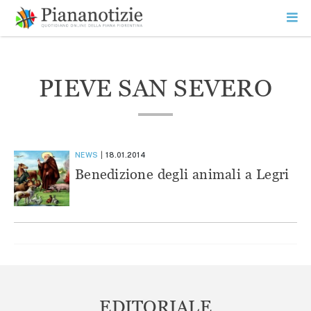
Vai
la
SEARCH
ME
contenuto
PR
Piana Notizie
Le notizie della Piana
PIEVE SAN SEVERO
NEWS
18.01.2014
Benedizione degli animali a Legri
EDITORIALE