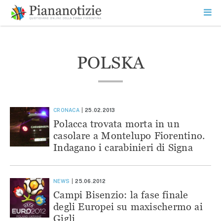
Vai
la
SEARCH
ME
contenuto
PR
Piana Notizie
Le notizie della Piana
POLSKA
CRONACA
25.02.2013
Polacca trovata morta in un
casolare a Montelupo Fiorentino.
Indagano i carabinieri di Signa
NEWS
25.06.2012
Campi Bisenzio: la fase finale
degli Europei su maxischermo ai
Gigli