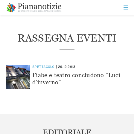
Vai
la
SEARCH
ME
contenuto
PR
Piana Notizie
Le notizie della Piana
RASSEGNA EVENTI
SPETTACOLO
29.12.2013
Fiabe e teatro concludono “Luci
d’inverno”
EDITORIALE