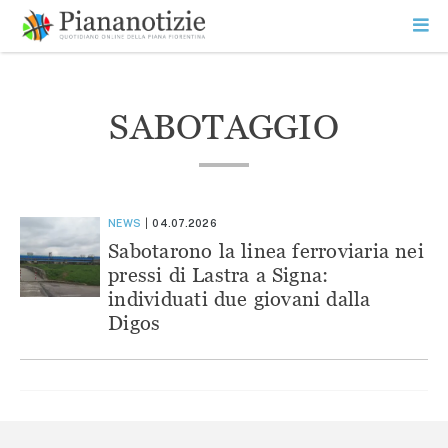
Vai
la
SEARCH
ME
contenuto
PR
Piana Notizie
Le notizie della Piana
SABOTAGGIO
NEWS
04.07.2026
Sabotarono la linea ferroviaria nei
pressi di Lastra a Signa:
individuati due giovani dalla
Digos