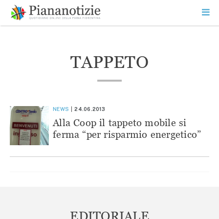
Vai
la
SEARCH
ME
contenuto
PR
Piana Notizie
Le notizie della Piana
TAPPETO
NEWS
24.06.2013
Alla Coop il tappeto mobile si
ferma “per risparmio energetico”
EDITORIALE