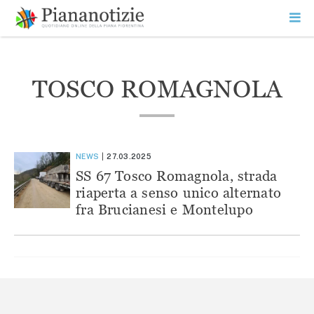
Vai
la
SEARCH
ME
contenuto
PR
Piana Notizie
Le notizie della Piana
TOSCO ROMAGNOLA
NEWS
27.03.2025
SS 67 Tosco Romagnola, strada
riaperta a senso unico alternato
fra Brucianesi e Montelupo