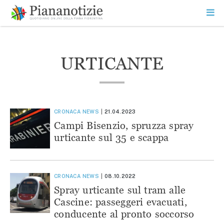
Vai
la
SEARCH
ME
contenuto
PR
Piana Notizie
Le notizie della Piana
URTICANTE
CRONACA
NEWS
21.04.2023
Campi Bisenzio, spruzza spray
urticante sul 35 e scappa
CRONACA
NEWS
08.10.2022
Spray urticante sul tram alle
Cascine: passeggeri evacuati,
conducente al pronto soccorso