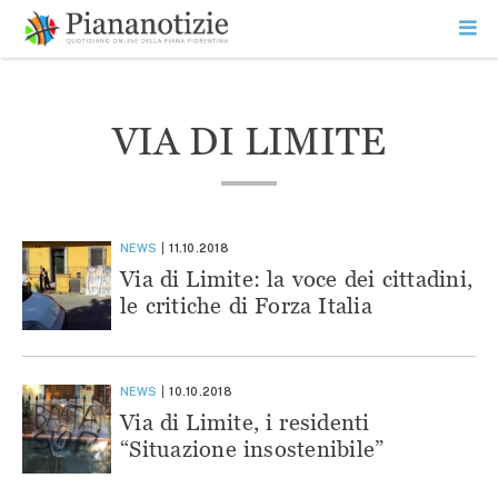
Vai
la
SEARCH
ME
contenuto
PR
Piana Notizie
Le notizie della Piana
VIA DI LIMITE
NEWS
11.10.2018
Via di Limite: la voce dei cittadini,
le critiche di Forza Italia
NEWS
10.10.2018
Via di Limite, i residenti
“Situazione insostenibile”