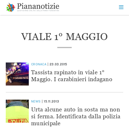
Vai
la
SEARCH
ME
contenuto
PR
Piana Notizie
Le notizie della Piana
VIALE 1° MAGGIO
CRONACA
23.03.2015
Tassista rapinato in viale 1°
Maggio. I carabinieri indagano
NEWS
15.11.2013
Urta alcune auto in sosta ma non
si ferma. Identificata dalla polizia
municipale