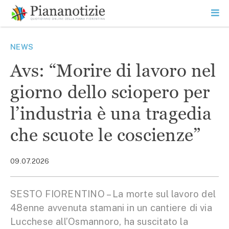
Vai
la
SEARCH
ME
contenuto
PR
Piana Notizie
Le notizie della Piana
NEWS
Avs: “Morire di lavoro nel
giorno dello sciopero per
l’industria è una tragedia
che scuote le coscienze”
09.07.2026
SESTO FIORENTINO – La morte sul lavoro del
48enne avvenuta stamani in un cantiere di via
Lucchese all’Osmannoro, ha suscitato la