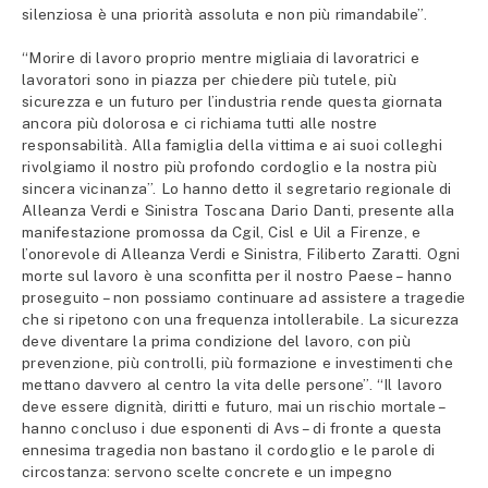
silenziosa è una priorità assoluta e non più rimandabile”.
“Morire di lavoro proprio mentre migliaia di lavoratrici e
lavoratori sono in piazza per chiedere più tutele, più
sicurezza e un futuro per l’industria rende questa giornata
ancora più dolorosa e ci richiama tutti alle nostre
responsabilità. Alla famiglia della vittima e ai suoi colleghi
rivolgiamo il nostro più profondo cordoglio e la nostra più
sincera vicinanza”. Lo hanno detto il segretario regionale di
Alleanza Verdi e Sinistra Toscana Dario Danti, presente alla
manifestazione promossa da Cgil, Cisl e Uil a Firenze, e
l’onorevole di Alleanza Verdi e Sinistra, Filiberto Zaratti. Ogni
morte sul lavoro è una sconfitta per il nostro Paese – hanno
proseguito – non possiamo continuare ad assistere a tragedie
che si ripetono con una frequenza intollerabile. La sicurezza
deve diventare la prima condizione del lavoro, con più
prevenzione, più controlli, più formazione e investimenti che
mettano davvero al centro la vita delle persone”. “Il lavoro
deve essere dignità, diritti e futuro, mai un rischio mortale –
hanno concluso i due esponenti di Avs – di fronte a questa
ennesima tragedia non bastano il cordoglio e le parole di
circostanza: servono scelte concrete e un impegno