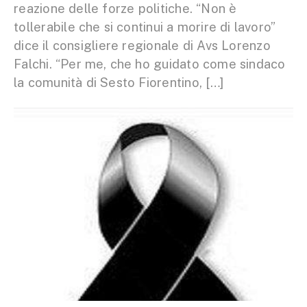
reazione delle forze politiche. “Non è
tollerabile che si continui a morire di lavoro”
dice il consigliere regionale di Avs Lorenzo
Falchi. “Per me, che ho guidato come sindaco
la comunità di Sesto Fiorentino, […]