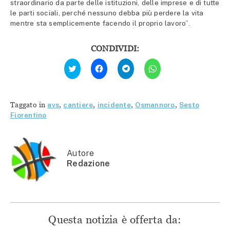
straordinario da parte delle istituzioni, delle imprese e di tutte
le parti sociali, perché nessuno debba più perdere la vita
mentre sta semplicemente facendo il proprio lavoro”.
CONDIVIDI:
Fai
Fai
Fai
Fai
clic
clic
clic
clic
qui
per
per
per
per
condividere
condividere
condividere
condividere
su
su
su
su
Facebook
Telegram
WhatsApp
Twitter
(Si
(Si
(Si
Taggato in
avs
,
cantiere
,
incidente
,
Osmannoro
,
Sesto
(Si
apre
apre
apre
apre
in
in
in
Fiorentino
in
una
una
una
una
nuova
nuova
nuova
nuova
finestra)
finestra)
finestra)
finestra)
Autore
Redazione
Questa notizia è offerta da: