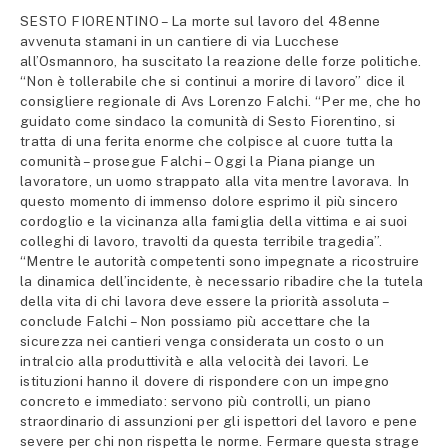
SESTO FIORENTINO – La morte sul lavoro del 48enne
avvenuta stamani in un cantiere di via Lucchese
all’Osmannoro, ha suscitato la reazione delle forze politiche.
“Non è tollerabile che si continui a morire di lavoro” dice il
consigliere regionale di Avs Lorenzo Falchi. “Per me, che ho
guidato come sindaco la comunità di Sesto Fiorentino, si
tratta di una ferita enorme che colpisce al cuore tutta la
comunità – prosegue Falchi – Oggi la Piana piange un
lavoratore, un uomo strappato alla vita mentre lavorava. In
questo momento di immenso dolore esprimo il più sincero
cordoglio e la vicinanza alla famiglia della vittima e ai suoi
colleghi di lavoro, travolti da questa terribile tragedia”.
“Mentre le autorità competenti sono impegnate a ricostruire
la dinamica dell’incidente, è necessario ribadire che la tutela
della vita di chi lavora deve essere la priorità assoluta –
conclude Falchi – Non possiamo più accettare che la
sicurezza nei cantieri venga considerata un costo o un
intralcio alla produttività e alla velocità dei lavori. Le
istituzioni hanno il dovere di rispondere con un impegno
concreto e immediato: servono più controlli, un piano
straordinario di assunzioni per gli ispettori del lavoro e pene
severe per chi non rispetta le norme. Fermare questa strage