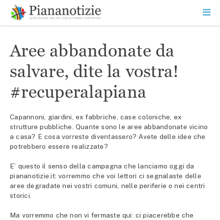
Vai
la
SEARCH
ME
contenuto
PR
Piana Notizie
Le notizie della Piana
Aree abbandonate da
salvare, dite la vostra!
#recuperalapiana
Capannoni, giardini, ex fabbriche, case coloniche, ex
strutture pubbliche. Quante sono le aree abbandonate vicino
a casa? E cosa vorreste diventassero? Avete delle idee che
potrebbero essere realizzate?
E’ questo il senso della campagna che lanciamo oggi da
piananotizie.it: vorremmo che voi lettori ci segnalaste delle
aree degradate nei vostri comuni, nelle periferie o nei centri
storici.
Ma vorremmo che non vi fermaste qui: ci piacerebbe che