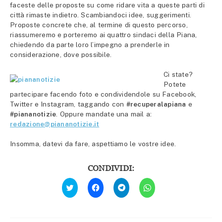
faceste delle proposte su come ridare vita a queste parti di
città rimaste indietro. Scambiandoci idee, suggerimenti.
Proposte concrete che, al termine di questo percorso,
riassumeremo e porteremo ai quattro sindaci della Piana,
chiedendo da parte loro l’impegno a prenderle in
considerazione, dove possibile.
Ci state?
Potete
partecipare facendo foto e condividendole su Facebook,
Twitter e Instagram, taggando con
#recuperalapiana
e
#piananotizie
. Oppure mandate una mail a:
redazione@piananotizie.it
Insomma, datevi da fare, aspettiamo le vostre idee.
CONDIVIDI:
Fai
Fai
Fai
Fai
clic
clic
clic
clic
qui
per
per
per
per
condividere
condividere
condividere
condividere
su
su
su
su
Facebook
Telegram
WhatsApp
Twitter
(Si
(Si
(Si