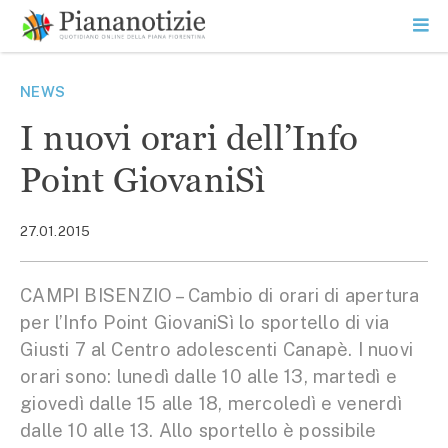
Vai
la
SEARCH
ME
contenuto
PR
Piana Notizie
Le notizie della Piana
NEWS
I nuovi orari dell’Info
Point GiovaniSì
27.01.2015
CAMPI BISENZIO – Cambio di orari di apertura
per l’Info Point GiovaniSì lo sportello di via
Giusti 7 al Centro adolescenti Canapè. I nuovi
orari sono: lunedì dalle 10 alle 13, martedì e
giovedì dalle 15 alle 18, mercoledì e venerdì
dalle 10 alle 13. Allo sportello è possibile