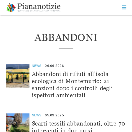
Vai
la
SEARCH
ME
contenuto
PR
Piana Notizie
Le notizie della Piana
ABBANDONI
NEWS
26.06.2026
Abbandoni di rifiuti all’isola
ecologica di Montemurlo: 21
sanzioni dopo i controlli degli
ispettori ambientali
NEWS
05.03.2025
Scarti tessili abbandonati, oltre 70
interventi in due mesi