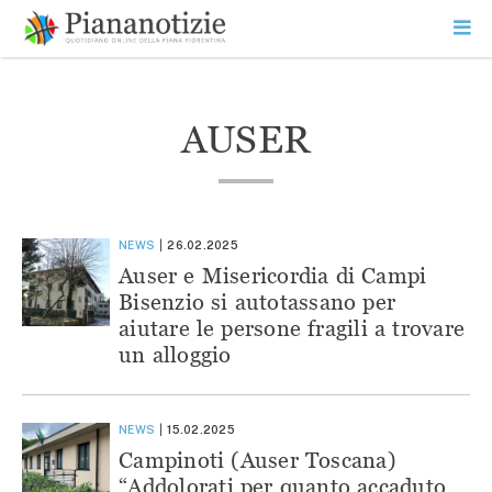
Vai
la
SEARCH
ME
contenuto
PR
Piana Notizie
Le notizie della Piana
AUSER
NEWS
26.02.2025
Auser e Misericordia di Campi
Bisenzio si autotassano per
aiutare le persone fragili a trovare
un alloggio
NEWS
15.02.2025
Campinoti (Auser Toscana)
“Addolorati per quanto accaduto