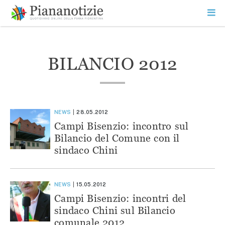
Vai
la
SEARCH
ME
contenuto
PR
Piana Notizie
Le notizie della Piana
BILANCIO 2012
NEWS
28.05.2012
Campi Bisenzio: incontro sul
Bilancio del Comune con il
sindaco Chini
NEWS
15.05.2012
Campi Bisenzio: incontri del
sindaco Chini sul Bilancio
comunale 2012