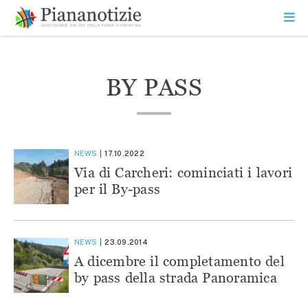
Vai
la
SEARCH
ME
contenuto
PR
Piana Notizie
Le notizie della Piana
BY PASS
NEWS
17.10.2022
Via di Carcheri: cominciati i lavori
per il By-pass
NEWS
23.09.2014
A dicembre il completamento del
by pass della strada Panoramica