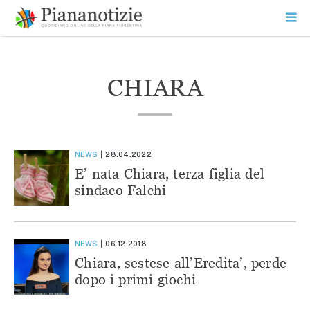
Vai
la
SEARCH
ME
contenuto
PR
Piana Notizie
Le notizie della Piana
CHIARA
NEWS
28.04.2022
E’ nata Chiara, terza figlia del
sindaco Falchi
NEWS
06.12.2018
Chiara, sestese all’Eredita’, perde
dopo i primi giochi