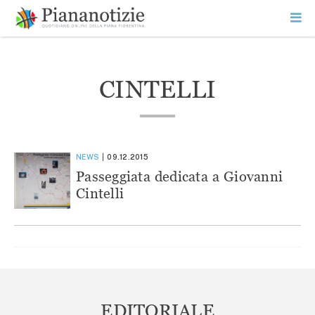
Vai
la
SEARCH
ME
contenuto
PR
Piana Notizie
Le notizie della Piana
CINTELLI
NEWS
09.12.2015
Passeggiata dedicata a Giovanni
Cintelli
EDITORIALE