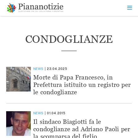
Vai
la
SEARCH
ME
contenuto
PR
Piana Notizie
Le notizie della Piana
CONDOGLIANZE
NEWS
23.04.2025
Morte di Papa Francesco, in
Prefettura istituito un registro per
le condoglianze
NEWS
01.04.2015
Il sindaco Biagiotti fa le
condoglianze ad Adriano Paoli per
la scomparsa del figlio