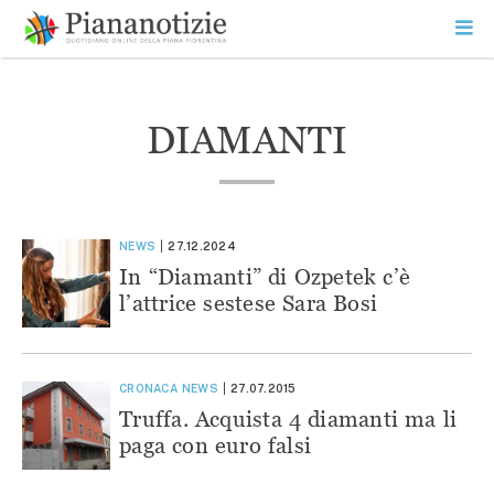
Vai
la
SEARCH
ME
contenuto
PR
Piana Notizie
Le notizie della Piana
DIAMANTI
NEWS
27.12.2024
In “Diamanti” di Ozpetek c’è
l’attrice sestese Sara Bosi
CRONACA
NEWS
27.07.2015
Truffa. Acquista 4 diamanti ma li
paga con euro falsi