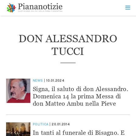
Vai
la
SEARCH
ME
contenuto
PR
Piana Notizie
Le notizie della Piana
DON ALESSANDRO
TUCCI
NEWS
10.01.2024
Signa, il saluto di don Alessandro.
Domenica 14 la prima Messa di
don Matteo Ambu nella Pieve
POLITICA
20.01.2014
In tanti al funerale di Bisagno. E