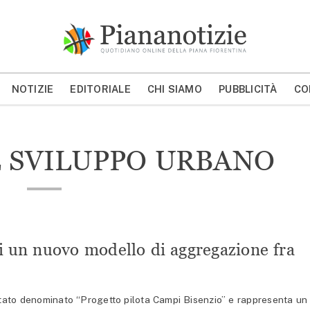
Piana Notizie
Le notizie della Piana
NOTIZIE
EDITORIALE
CHI SIAMO
PUBBLICITÀ
CO
MOSTRA/NASCONDI CERCA
 SVILUPPO URBANO
 un nuovo modello di aggregazione fra
ato denominato “Progetto pilota Campi Bisenzio” e rappresenta un