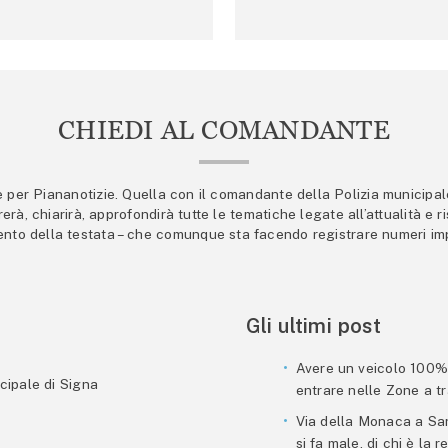
CHIEDI AL COMANDANTE
er Piananotizie. Quella con il comandante della Polizia municipale s
trerà, chiarirà, approfondirà tutte le tematiche legate all’attualità e
mento della testata – che comunque sta facendo registrare numeri imp
Gli ultimi post
Avere un veicolo 100% e
cipale di Signa
entrare nelle Zone a tra
Via della Monaca a San
si fa male, di chi è la