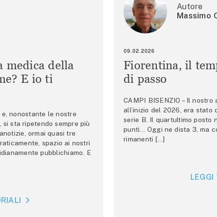
Autore
Massimo C
09.02.2026
a medica della
Fiorentina, il te
e? E io ti
di passo
CAMPI BISENZIO – Il nostro au
all’inizio del 2026, era stato
e, nonostante le nostre
serie B. Il quartultimo posto
 si sta ripetendo sempre più
punti… Oggi ne dista 3, ma co
anotizie, ormai quasi tre
rimanenti […]
raticamente, spazio ai nostri
tidianamente pubblichiamo. E
LEGGI 
RIALI