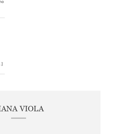
rno
…]
IANA VIOLA