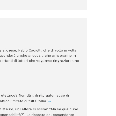
ignese, Fabio Caciolli, che di volta in volta,
 risponderà anche ai quesiti che arriveranno in
ortanti di lettori che vogliamo ringraziare uno
lettrico? Non dà il diritto automatico di
ffico limitato di tutta Italia
 Mauro, un lettore ci scrive: “Ma se qualcuno
 responsabilità?”. La risposta del comandante