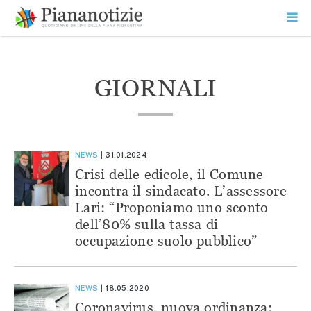
Vai
la
SEARCH
ME
contenuto
PR
Piana Notizie
Le notizie della Piana
GIORNALI
NEWS
31.01.2024
Crisi delle edicole, il Comune
incontra il sindacato. L’assessore
Lari: “Proponiamo uno sconto
dell’80% sulla tassa di
occupazione suolo pubblico”
NEWS
18.05.2020
Coronavirus, nuova ordinanza: