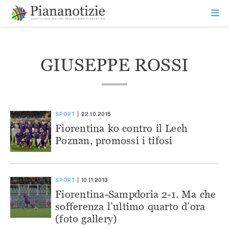
Vai
la
SEARCH
ME
contenuto
PR
Piana Notizie
Le notizie della Piana
GIUSEPPE ROSSI
SPORT
22.10.2015
Fiorentina ko contro il Lech
Poznan, promossi i tifosi
SPORT
10.11.2013
Fiorentina-Sampdoria 2-1. Ma che
sofferenza l’ultimo quarto d’ora
(foto gallery)