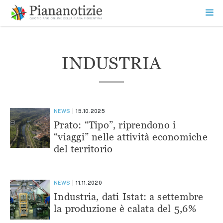
Vai
la
SEARCH
ME
contenuto
PR
Piana Notizie
Le notizie della Piana
INDUSTRIA
NEWS
15.10.2025
Prato: “Tipo”, riprendono i
“viaggi” nelle attività economiche
del territorio
NEWS
11.11.2020
Industria, dati Istat: a settembre
la produzione è calata del 5,6%