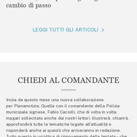
cambio di passo
LEGGI TUTTI GLI ARTICOLI
CHIEDI AL COMANDANTE
Inizia da questo mese una nuova collaborazione
per Piananotizie. Quella con il comandante della Polizia
municipale signese, Fabio Caciolli, che di volta in volta,
magari sollecitato anche dai nostri lettori, illustrerà, chiarirà,
approfondirà tutte le tematiche legate all’attualità e
risponderà anche ai quesiti che arriveranno in redazione.
Tutto questo in un’ottica di rinnovamento della testata – che