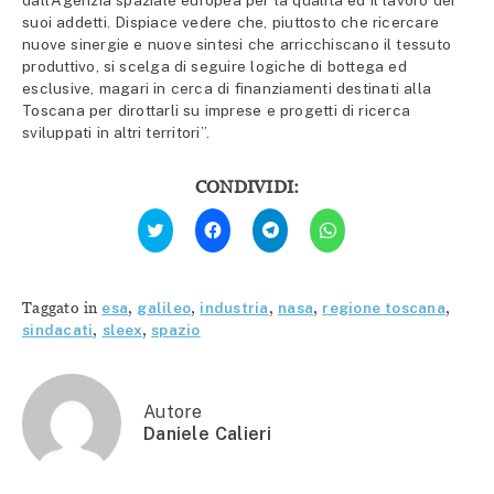
suoi addetti. Dispiace vedere che, piuttosto che ricercare
nuove sinergie e nuove sintesi che arricchiscano il tessuto
produttivo, si scelga di seguire logiche di bottega ed
esclusive, magari in cerca di finanziamenti destinati alla
Toscana per dirottarli su imprese e progetti di ricerca
sviluppati in altri territori”.
CONDIVIDI:
Fai
Fai
Fai
Fai
clic
clic
clic
clic
qui
per
per
per
per
condividere
condividere
condividere
condividere
su
su
su
su
Facebook
Telegram
WhatsApp
Twitter
(Si
(Si
(Si
Taggato in
esa
,
galileo
,
industria
,
nasa
,
regione toscana
,
(Si
apre
apre
apre
apre
in
in
in
sindacati
,
sleex
,
spazio
in
una
una
una
una
nuova
nuova
nuova
nuova
finestra)
finestra)
finestra)
finestra)
Autore
Daniele Calieri