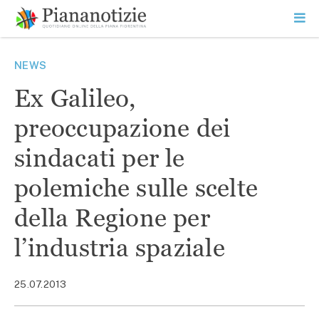
Vai
la
SEARCH
ME
contenuto
PR
Piana Notizie
Le notizie della Piana
NEWS
Ex Galileo,
preoccupazione dei
sindacati per le
polemiche sulle scelte
della Regione per
l’industria spaziale
25.07.2013