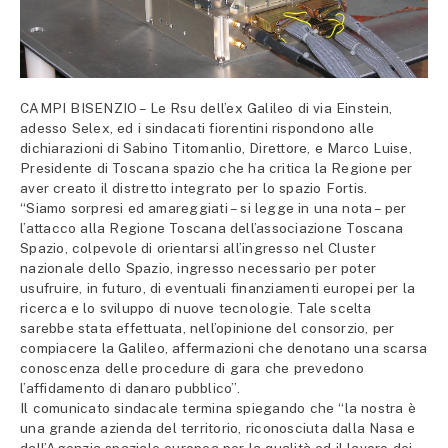
CAMPI BISENZIO – Le Rsu dell’ex Galileo di via Einstein,
adesso Selex, ed i sindacati fiorentini rispondono alle
dichiarazioni di Sabino Titomanlio, Direttore, e Marco Luise,
Presidente di Toscana spazio che ha critica la Regione per
aver creato il distretto integrato per lo spazio Fortis.
“Siamo sorpresi ed amareggiati – si legge in una nota – per
l’attacco alla Regione Toscana dell’associazione Toscana
Spazio, colpevole di orientarsi all’ingresso nel Cluster
nazionale dello Spazio, ingresso necessario per poter
usufruire, in futuro, di eventuali finanziamenti europei per la
ricerca e lo sviluppo di nuove tecnologie. Tale scelta
sarebbe stata effettuata, nell’opinione del consorzio, per
compiacere la Galileo, affermazioni che denotano una scarsa
conoscenza delle procedure di gara che prevedono
l’affidamento di danaro pubblico”.
Il comunicato sindacale termina spiegando che “la nostra è
una grande azienda del territorio, riconosciuta dalla Nasa e
dall’Agenzia spaziale europea per la qualità ed il lavoro dei