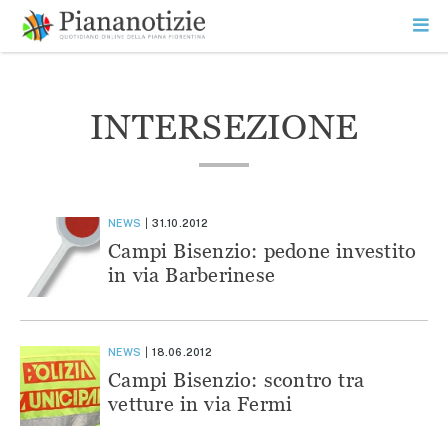
Vai
la
SEARCH
ME
contenuto
PR
Piana Notizie
Le notizie della Piana
INTERSEZIONE
NEWS
31.10.2012
Campi Bisenzio: pedone investito
in via Barberinese
NEWS
18.06.2012
Campi Bisenzio: scontro tra
vetture in via Fermi