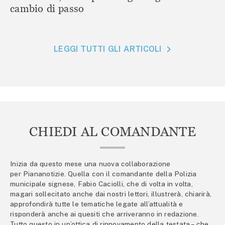
cambio di passo
LEGGI TUTTI GLI ARTICOLI
CHIEDI AL COMANDANTE
Inizia da questo mese una nuova collaborazione
per Piananotizie. Quella con il comandante della Polizia
municipale signese, Fabio Caciolli, che di volta in volta,
magari sollecitato anche dai nostri lettori, illustrerà, chiarirà,
approfondirà tutte le tematiche legate all’attualità e
risponderà anche ai quesiti che arriveranno in redazione.
Tutto questo in un’ottica di rinnovamento della testata – che