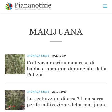
Vai
la
SEARCH
ME
contenuto
PR
Piana Notizie
Le notizie della Piana
MARIJUANA
CRONACA
NEWS
19.10.2019
Coltivava marijuana a casa di
babbo e mamma: denunciato dalla
Polizia
CRONACA
NEWS
26.01.2019
Lo sgabuzzino di casa? Una serra
per la coltivazione della marijuana