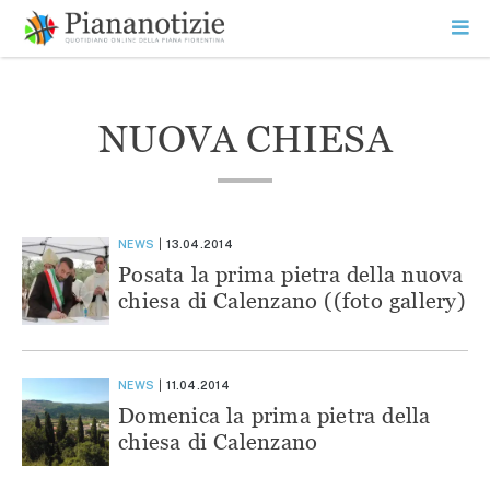
Vai
la
SEARCH
ME
contenuto
PR
Piana Notizie
Le notizie della Piana
NUOVA CHIESA
NEWS
13.04.2014
Posata la prima pietra della nuova
chiesa di Calenzano ((foto gallery)
NEWS
11.04.2014
Domenica la prima pietra della
chiesa di Calenzano