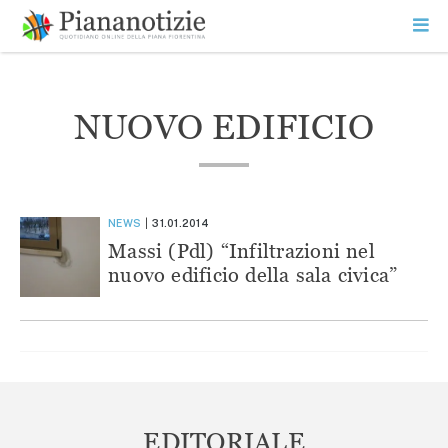
Vai
la
SEARCH
ME
contenuto
PR
Piana Notizie
Le notizie della Piana
NUOVO EDIFICIO
NEWS
31.01.2014
Massi (Pdl) “Infiltrazioni nel
nuovo edificio della sala civica”
EDITORIALE