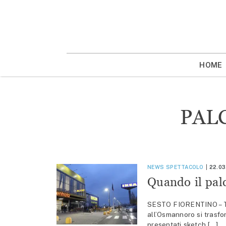
Vai
la
contenuto
HOME
PAL
NEWS
SPETTACOLO
22.03
Quando il palc
SESTO FIORENTINO – Torn
all’Osmannoro si trasf
presentati sketch […]