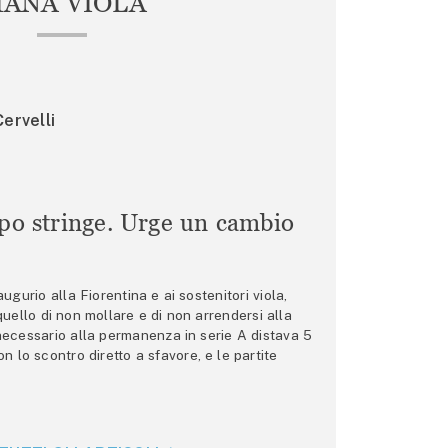
IANA VIOLA
ervelli
mpo stringe. Urge un cambio
gurio alla Fiorentina e ai sostenitori viola,
 quello di non mollare e di non arrendersi alla
 necessario alla permanenza in serie A distava 5
n lo scontro diretto a sfavore, e le partite