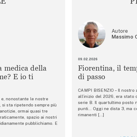
LE
P
Autore
Massimo C
09.02.2026
a medica della
Fiorentina, il te
e? E io ti
di passo
CAMPI BISENZIO – Il nostro au
all’inizio del 2026, era stato
e, nonostante le nostre
serie B. Il quartultimo posto
 si sta ripetendo sempre più
punti… Oggi ne dista 3, ma co
anotizie, ormai quasi tre
rimanenti […]
raticamente, spazio ai nostri
tidianamente pubblichiamo. E