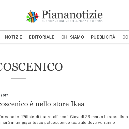
Piana Notizie
Le notizie della Piana
NOTIZIE
EDITORIALE
CHI SIAMO
PUBBLICITÀ
CO
MOSTRA/NASCONDI CERCA
COSCENICO
.2017
oscenico è nello store Ikea
ano le “Pillole di teatro all’Ikea”. Giovedì 23 marzo lo store Ikea
ormerà in un gigantesco palcoscenico teatrale dove verranno