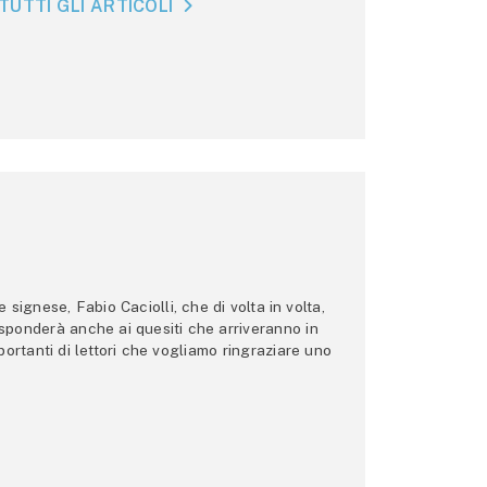
TUTTI GLI ARTICOLI
ignese, Fabio Caciolli, che di volta in volta,
 risponderà anche ai quesiti che arriveranno in
ortanti di lettori che vogliamo ringraziare uno