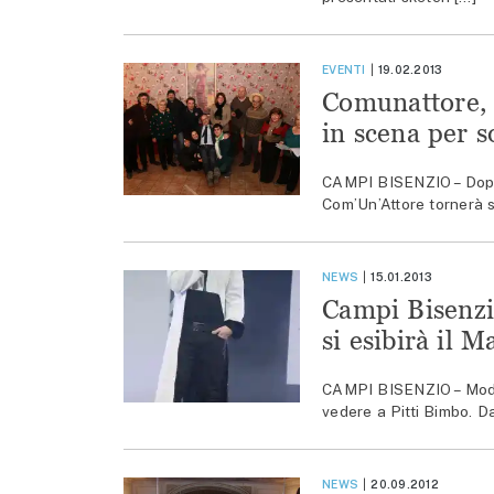
EVENTI
19.02.2013
Comunattore, 
in scena per s
CAMPI BISENZIO – Dopo 
Com’Un’Attore tornerà s
NEWS
15.01.2013
Campi Bisenzi
si esibirà il 
CAMPI BISENZIO – Moda e
vedere a Pitti Bimbo. Da
NEWS
20.09.2012