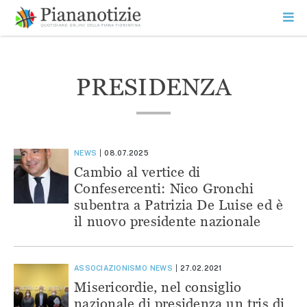
Vai
la
SEARCH
ME
contenuto
PR
Piana Notizie
Le notizie della Piana
PRESIDENZA
NEWS
08.07.2025
Cambio al vertice di
Confesercenti: Nico Gronchi
subentra a Patrizia De Luise ed è
il nuovo presidente nazionale
ASSOCIAZIONISMO
NEWS
27.02.2021
Misericordie, nel consiglio
nazionale di presidenza un tris di