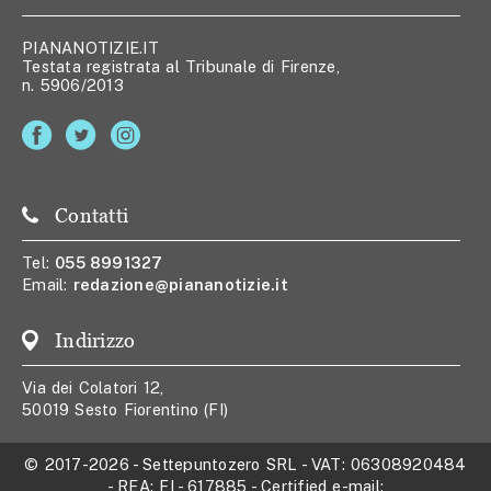
PIANANOTIZIE.IT
Testata registrata al Tribunale di Firenze,
n. 5906/2013
Contatti
Tel:
055 8991327
Email:
redazione@piananotizie.it
Indirizzo
Via dei Colatori 12,
50019 Sesto Fiorentino (FI)
© 2017-2026
-
Settepuntozero SRL
- VAT:
06308920484
- REA:
FI - 617885
- Certified e-mail: