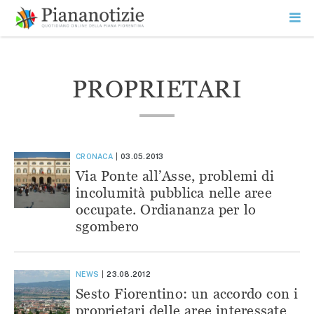
Vai
la
SEARCH
ME
contenuto
PR
Piana Notizie
Le notizie della Piana
PROPRIETARI
CRONACA
03.05.2013
Via Ponte all’Asse, problemi di
incolumità pubblica nelle aree
occupate. Ordiananza per lo
sgombero
NEWS
23.08.2012
Sesto Fiorentino: un accordo con i
proprietari delle aree interessate