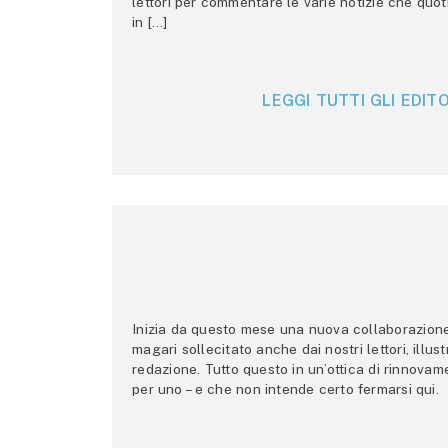
lettori per commentare le varie notizie che quo
in […]
LEGGI TUTTI GLI EDITO
Inizia da questo mese una nuova collaborazione p
magari sollecitato anche dai nostri lettori, illus
redazione. Tutto questo in un’ottica di rinnova
per uno – e che non intende certo fermarsi qui.