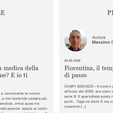
LE
P
Autore
Massimo C
09.02.2026
a medica della
Fiorentina, il te
e? E io ti
di passo
CAMPI BISENZIO – Il nostro au
all’inizio del 2026, era stato
e, nonostante le nostre
serie B. Il quartultimo posto
 si sta ripetendo sempre più
punti… Oggi ne dista 3, ma co
anotizie, ormai quasi tre
rimanenti […]
raticamente, spazio ai nostri