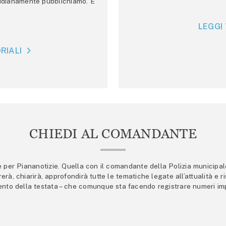
tidianamente pubblichiamo. E
LEGGI 
RIALI
CHIEDI AL COMANDANTE
er Piananotizie. Quella con il comandante della Polizia municipale s
trerà, chiarirà, approfondirà tutte le tematiche legate all’attualità e
mento della testata – che comunque sta facendo registrare numeri imp