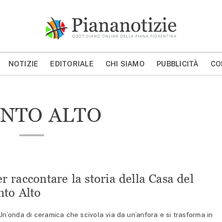
Piana Notizie
Le notizie della Piana
NOTIZIE
EDITORIALE
CHI SIAMO
PUBBLICITÀ
CO
MOSTRA/NASCONDI CERCA
INTO ALTO
 raccontare la storia della Casa del
nto Alto
onda di ceramica che scivola via da un’anfora e si trasforma in