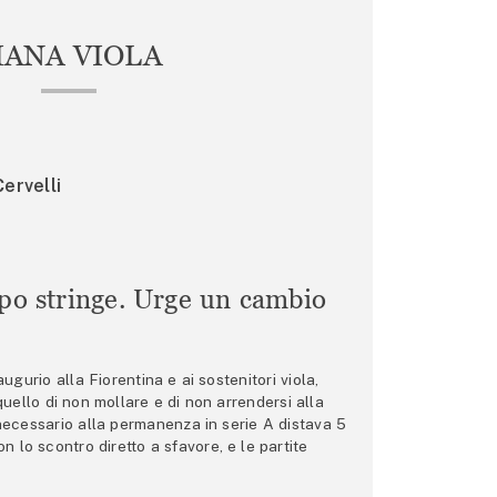
IANA VIOLA
ervelli
mpo stringe. Urge un cambio
gurio alla Fiorentina e ai sostenitori viola,
 quello di non mollare e di non arrendersi alla
 necessario alla permanenza in serie A distava 5
n lo scontro diretto a sfavore, e le partite