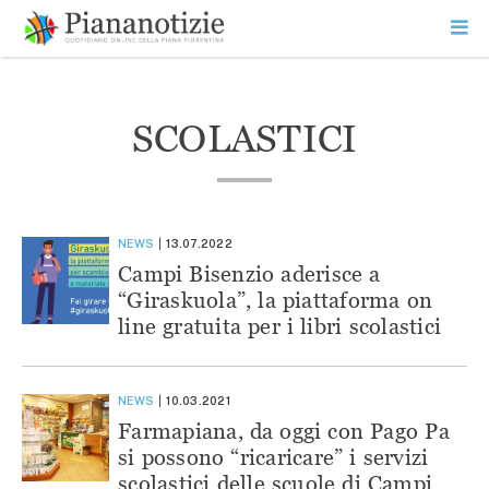
Vai
la
SEARCH
ME
contenuto
PR
Piana Notizie
Le notizie della Piana
SCOLASTICI
NEWS
13.07.2022
Campi Bisenzio aderisce a
“Giraskuola”, la piattaforma on
line gratuita per i libri scolastici
NEWS
10.03.2021
Farmapiana, da oggi con Pago Pa
si possono “ricaricare” i servizi
scolastici delle scuole di Campi