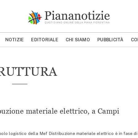
Piana Notizie
Le notizie della Piana
NOTIZIE
EDITORIALE
CHI SIAMO
PUBBLICITÀ
CO
MOSTRA/NASCONDI CERCA
RUTTURA
buzione materiale elettrico, a Campi
o logistico della Mef Distribuzione materiale elettrico è in fase di