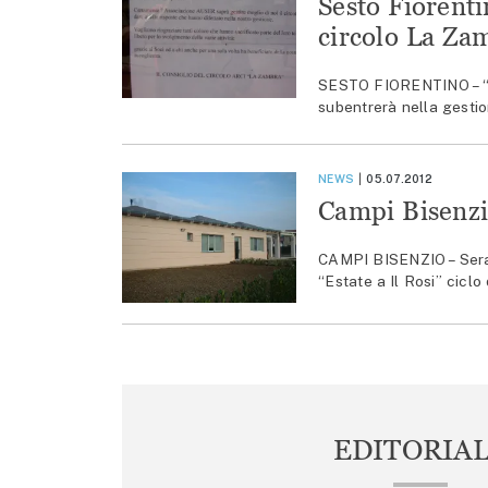
Sesto Fiorenti
circolo La Za
SESTO FIORENTINO – “Il 
subentrerà nella gestion
NEWS
05.07.2012
Campi Bisenzi
CAMPI BISENZIO – Serate
“Estate a Il Rosi” cicl
EDITORIA