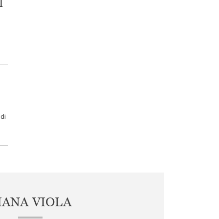
l
di
IANA VIOLA