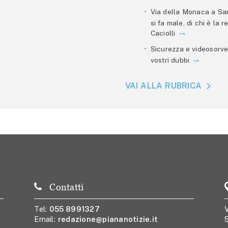
Via della Monaca a San
si fa male, di chi è la
Caciolli
Sicurezza e videosorve
vostri dubbi
VAI ALLA RUBRICA
Contatti
Tel:
055 8991327
V
Email:
redazione@piananotizie.it
5