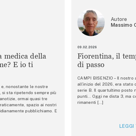
Autore
Massimo C
09.02.2026
a medica della
Fiorentina, il te
e? E io ti
di passo
CAMPI BISENZIO – Il nostro au
all’inizio del 2026, era stato
e, nonostante le nostre
serie B. Il quartultimo posto
 si sta ripetendo sempre più
punti… Oggi ne dista 3, ma co
anotizie, ormai quasi tre
rimanenti […]
raticamente, spazio ai nostri
tidianamente pubblichiamo. E
LEGGI 