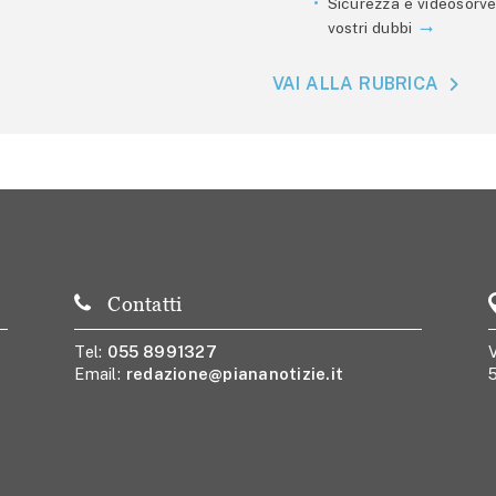
Sicurezza e videosorve
vostri dubbi
VAI ALLA RUBRICA
Contatti
Tel:
055 8991327
V
Email:
redazione@piananotizie.it
5