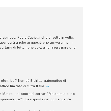
ignese, Fabio Caciolli, che di volta in volta,
 risponderà anche ai quesiti che arriveranno in
ortanti di lettori che vogliamo ringraziare uno
lettrico? Non dà il diritto automatico di
ffico limitato di tutta Italia
 Mauro, un lettore ci scrive: “Ma se qualcuno
 responsabilità?”. La risposta del comandante