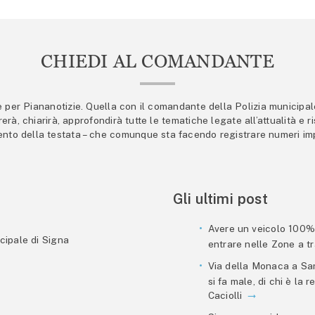
CHIEDI AL COMANDANTE
er Piananotizie. Quella con il comandante della Polizia municipale s
trerà, chiarirà, approfondirà tutte le tematiche legate all’attualità e
mento della testata – che comunque sta facendo registrare numeri imp
Gli ultimi post
Avere un veicolo 100% e
cipale di Signa
entrare nelle Zone a tra
Via della Monaca a San
si fa male, di chi è la
Caciolli