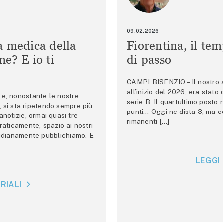
09.02.2026
a medica della
Fiorentina, il te
e? E io ti
di passo
CAMPI BISENZIO – Il nostro au
all’inizio del 2026, era stato
e, nonostante le nostre
serie B. Il quartultimo posto
 si sta ripetendo sempre più
punti… Oggi ne dista 3, ma co
anotizie, ormai quasi tre
rimanenti […]
raticamente, spazio ai nostri
tidianamente pubblichiamo. E
LEGGI 
RIALI