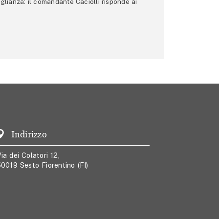
glianza: il comandante Caciolli risponde ai
Indirizzo
ia dei Colatori 12,
0019 Sesto Fiorentino (FI)